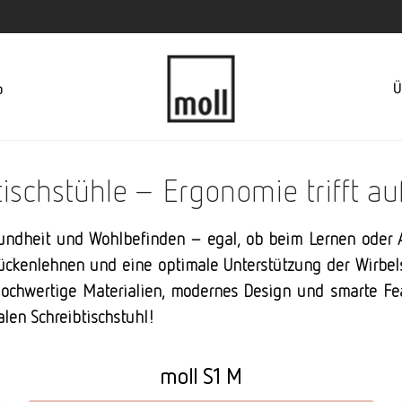
Ü
p
tischstühle – Ergonomie trifft au
esundheit und Wohlbefinden – egal, ob beim Lernen oder A
ückenlehnen und eine optimale Unterstützung der Wirbelsä
 Hochwertige Materialien, modernes Design und smarte F
ealen Schreibtischstuhl!
moll S1 M