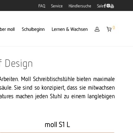
FAQ
Service
Händlersuche
Sale
0
ber moll
Schulbeginn
Lernen & Wachsen
f Design
rbeiten. Moll Schreibtischstühle bieten maximale
ule. Sie sind so konzipiert, dass sie mitwachsen
eatures machen jeden Stuhl zu einem langlebigen
moll S1 L