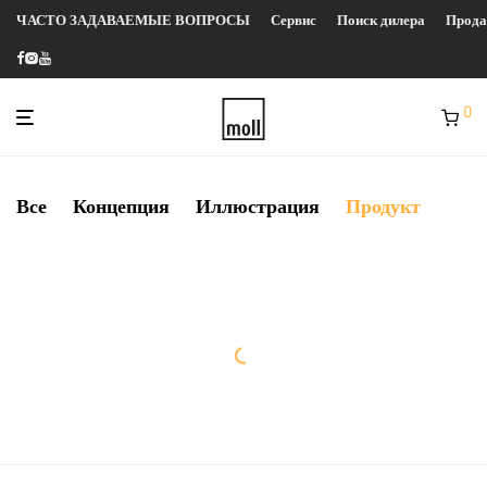
ЧАСТО ЗАДАВАЕМЫЕ ВОПРОСЫ
Сервис
Поиск дилера
Прод
0
Все
Концепция
Иллюстрация
Продукт
Модульная лампа
Метрика
Подставка для одежды
Океан