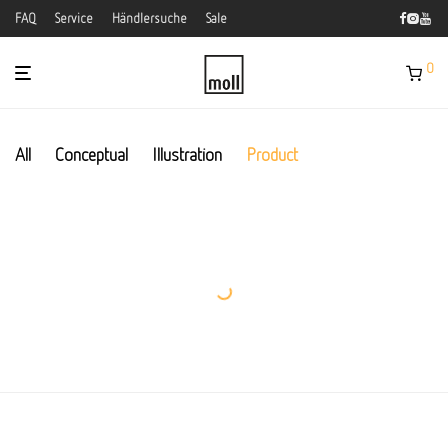
FAQ
Service
Händlersuche
Sale
0
All
Conceptual
Illustration
Product
Modulamp
Metric
Coat Stand
Ocean