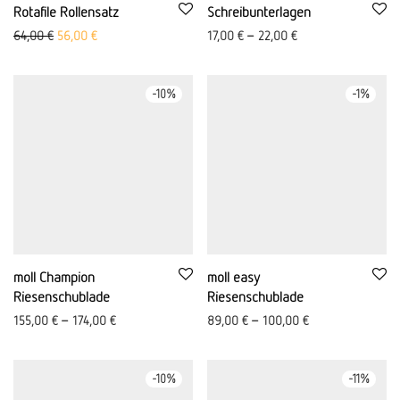
Rotafile Rollensatz
Schreibunterlagen
Ursprünglicher Preis war: 64,00 €
Aktueller Preis ist: 56,00 €.
64,00
€
56,00
€
17,00
€
–
22,00
€
-
10
%
-
1
%
moll Champion
moll easy
Riesenschublade
Riesenschublade
155,00
€
–
174,00
€
89,00
€
–
100,00
€
-
10
%
-
11
%