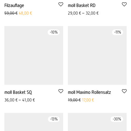
Filzauflage
moll Basket RD
Ursprünglicher Preis war: 59,00 €
Aktueller Preis ist: 48,00 €.
59,00
€
48,00
€
29,00
€
–
32,00
€
-
10
%
-
11
%
moll Basket SQ
moll Maximo Rollensatz
Ursprünglicher Preis war: 19,
Aktueller Preis ist: 17,
36,00
€
–
41,00
€
19,00
€
17,00
€
-
13
%
-
30
%