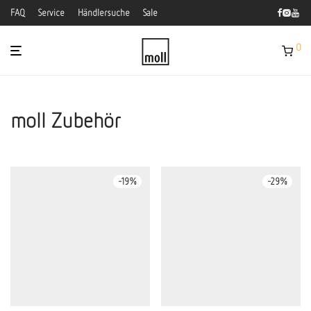
FAQ
Service
Händlersuche
Sale
0
moll Zubehör
-
19
%
-
29
%