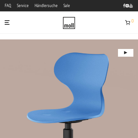
FAQ
Service
Händlersuche
Sale
0