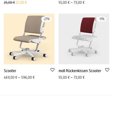
Ursprünglicher Preis war: 25,00 €
Aktueller Preis ist: 21,00 €.
25,00
€
21,00
€
55,00
€
–
73,00
€
-
21
%
-
9
%
Scooter
moll Rückenkissen Scooter
469,00
€
–
596,00
€
55,00
€
–
73,00
€