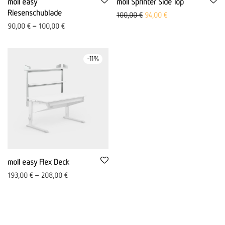
moll easy
moll Sprinter Side Top
Riesenschublade
Ursprünglicher Preis war: 10
Aktueller Preis ist: 
100,00
€
94,00
€
90,00
€
–
100,00
€
-
11
%
moll easy Flex Deck
193,00
€
–
208,00
€