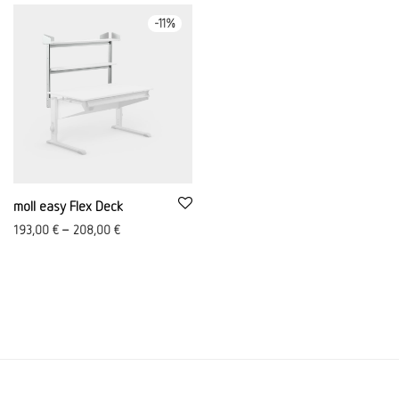
-
11
%
moll easy Flex Deck
193,00
€
–
208,00
€