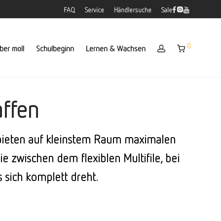
FAQ
Service
Händlersuche
Sale
0
ber moll
Schulbeginn
Lernen & Wachsen
affen
e bieten auf kleinstem Raum maximalen
 zwischen dem flexiblen Multifile, bei
 sich komplett dreht.