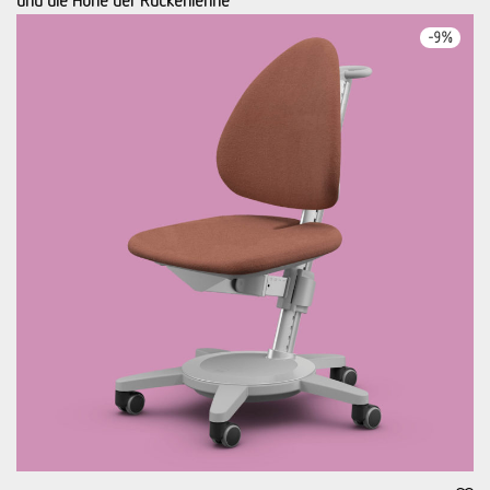
-
9
%