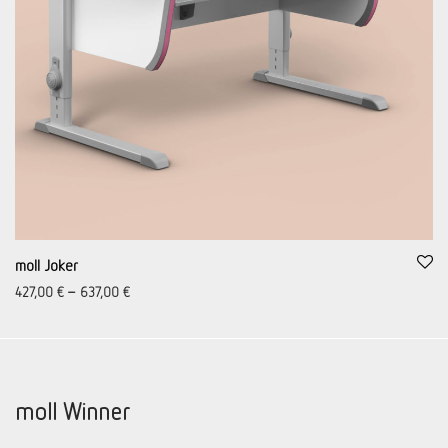
moll Joker
427,00
€
–
637,00
€
moll Winner