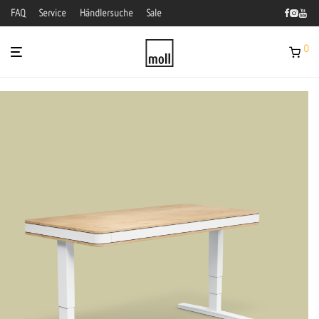
FAQ
Service
Händlersuche
Sale
0