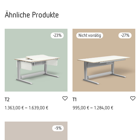
Ähnliche Produkte
-
23
%
-
27
%
T2
T1
1.363,00
€
–
1.639,00
€
995,00
€
–
1.284,00
€
-
9
%