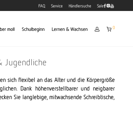
FAQ
Service
Händlersuche
Sale
0
ber moll
Schulbeginn
Lernen & Wachsen
& Jugendliche
en sich flexibel an das Alter und die Körpergröße
lichen. Dank höhenverstellbarer und neigbarer
ecken Sie langlebige, mitwachsende Schreibtische,