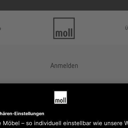
Ü
p
Anmelden
Erforderlich
tzername oder E-Mail-Adresse
*
Erforderlich
swort
*