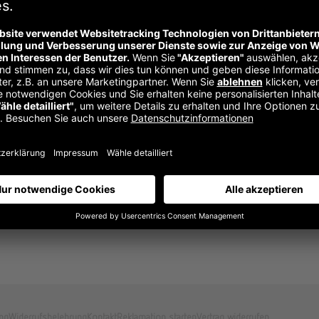
ngemeldet bleiben
Passwort verge
Anmelden
ng
Widerrufsbelehrung
Kontakt
Reklamation starten
Vertrag widerrufen