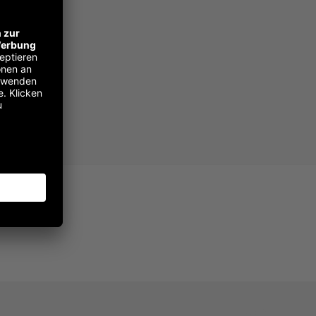
ssen?