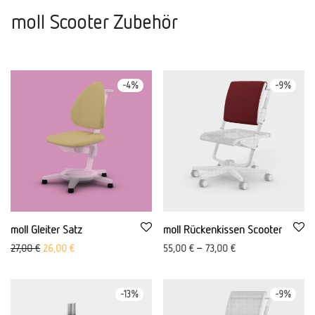
moll Scooter Zubehör
-
4
%
-
9
%
moll Gleiter Satz
moll Rückenkissen Scooter
Ursprünglicher Preis war: 27,00 €
Aktueller Preis ist: 26,00 €.
27,00
€
26,00
€
55,00
€
–
73,00
€
-
13
%
-
9
%