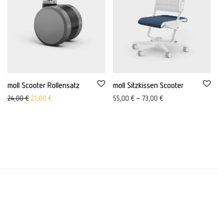
moll Scooter Rollensatz
moll Sitzkissen Scooter
Ursprünglicher Preis war: 24,00 €
Aktueller Preis ist: 21,00 €.
24,00
€
21,00
€
55,00
€
–
73,00
€