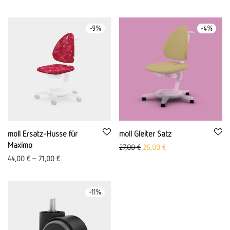
-
9
%
-
4
%
moll Ersatz-Husse für
moll Gleiter Satz
Maximo
Ursprünglicher Preis war: 27,0
Aktueller Preis ist: 26
27,00
€
26,00
€
44,00
€
–
71,00
€
-
11
%