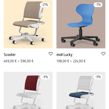
-
21
%
-
7
%
Scooter
moll Lucky
469,00
€
–
596,00
€
198,00
€
–
224,00
€
-
9
%
-
9
%