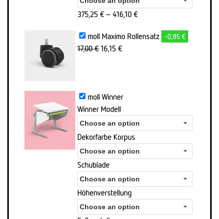
375,25
€
–
416,10
€
moll Maximo Rollensatz
-0,85 €
Ursprünglicher
Aktueller
17,00
€
16,15
€
Preis
Preis
war:
ist:
17,00 €
16,15 €.
moll Winner
Winner Modell
Dekorfarbe Korpus
Schublade
Höhenverstellung