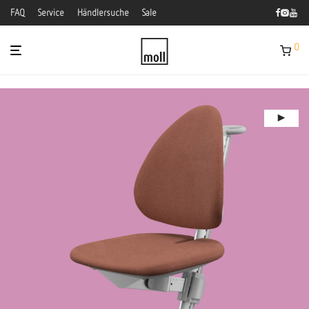
FAQ
Service
Händlersuche
Sale
0