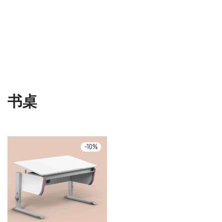
书桌
-
10
%