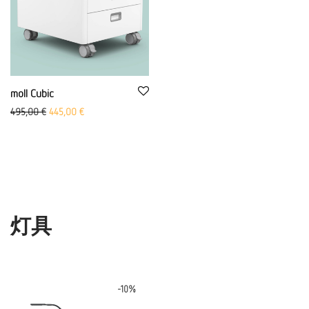
moll Cubic
Ursprünglicher Preis war: 495,00 €
Aktueller Preis ist: 445,00 €.
495,00
€
445,00
€
灯具
-
10
%