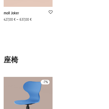
moll Joker
427,00
€
–
637,00
€
座椅
-
7
%