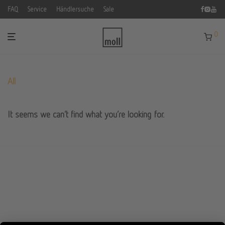
FAQ
Service
Händlersuche
Sale
0
All
It seems we can’t find what you’re looking for.