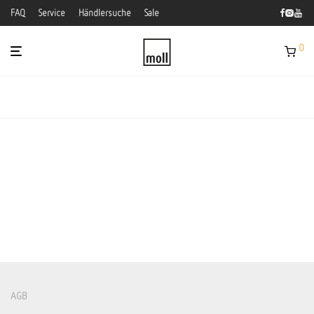
FAQ
Service
Händlersuche
Sale
0
AGB