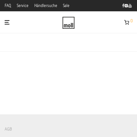
FAQ
Service
Händlersuche
Sale
0
AGB