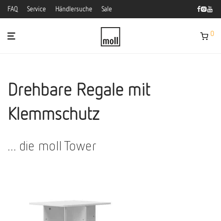
FAQ
Service
Händlersuche
Sale
0
Drehbare Regale mit
Klemmschutz
... die moll Tower