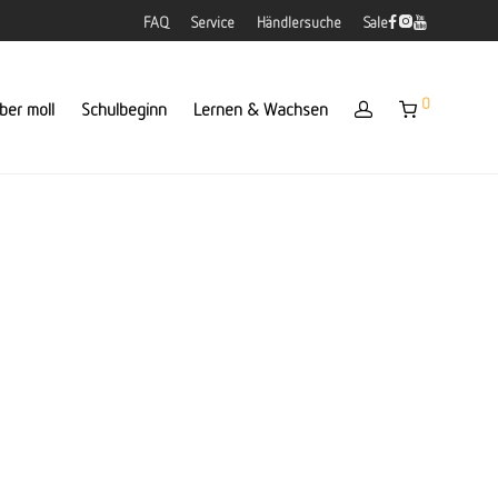
FAQ
Service
Händlersuche
Sale
0
ber moll
Schulbeginn
Lernen & Wachsen