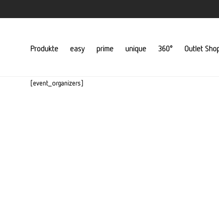
Produkte
easy
prime
unique
360°
Outlet Sho
[event_organizers]