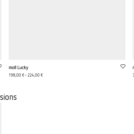
moll Lucky
198,00
€
-
224,00
€
sions