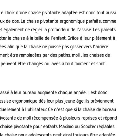
r. Le choix d'une chaise pivotante adaptée est donc tout aussi
maux de dos. La chaise pivotante ergonomique parfaite, comme
et également de régler la profondeur de l'assise. Les parents
er la chaise à la taille de l'enfant. Grâce à leur piètement à
es afin que la chaise ne puisse pas glisser vers l'arrière
ment être remplacées par des patins. moll , les chaises de
 peuvent être changés ou lavés à tout moment et sont
passé à leur bureau augmente chaque année. Il est donc
assise ergonomique dès leur plus jeune âge, ils préviennent
uellement à l'utilisateur. Ce n'est que si la chaise de bureau
 pivotante de moll récompensée à plusieurs reprises et répond
la chaise pivotante pour enfants Maximo ou Scooter réglables
 la chaise pour adolescents peut ainsi toujours être adaptée