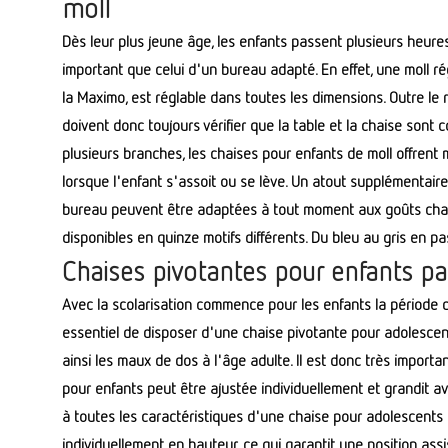
moll
Dès leur plus jeune âge, les enfants passent plusieurs heures 
important que celui d'un bureau adapté. En effet, une moll r
la Maximo, est réglable dans toutes les dimensions. Outre le 
doivent donc toujours vérifier que la table et la chaise sont 
plusieurs branches, les chaises pour enfants de moll offrent m
lorsque l'enfant s'assoit ou se lève. Un atout supplémentair
bureau peuvent être adaptées à tout moment aux goûts chan
disponibles en quinze motifs différents. Du bleu au gris en pas
Chaises pivotantes pour enfants p
Avec la scolarisation commence pour les enfants la période
essentiel de disposer d'une chaise pivotante pour adolescent
ainsi les maux de dos à l'âge adulte. Il est donc très import
pour enfants peut être ajustée individuellement et grandit a
à toutes les caractéristiques d'une chaise pour adolescents 
individuellement en hauteur, ce qui garantit une position as