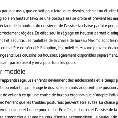
par jour assis, que ce soit pour faire leurs devoirs, bricoler ou étudie
églable en hauteur favorise une posture assise droite et prévient les 
réglage de la hauteur du dossier et de l'assise, la chaise parfaite perm
correctement réglées. En effet, seul le réglage en hauteur permet d'adapt
oll et sécurité. Les roulettes de la chaise de bureau Maximo sont freiné
e en matière de sécurité. En option, les roulettes Maximo peuvent égale
geants. Les coussins ou housses, également disponibles séparément,
sant par le rose, il y en a pour tous les goûts.
ar modèle
 d'apprentissage. Les enfants deviennent des adolescents et le temps 
s ou enfants qui ménage le dos. Si les enfants adoptent une position 
ant de veiller à ce qu'une chaise de bureau ergonomique s'adapte individ
vec l'enfant que les troubles posturaux peuvent être évités. La chaise
ergonomique et bonne pour le dos. En effet, le dossier et l'assise de 
sise ergonomique et une hauteur d'assise personnalisée. La hauteur de