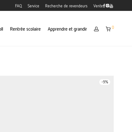
FAQ
Service
Recherche de revendeurs
Vente
0
ll
Rentrée scolaire
Apprendre et grandir
-
9
%