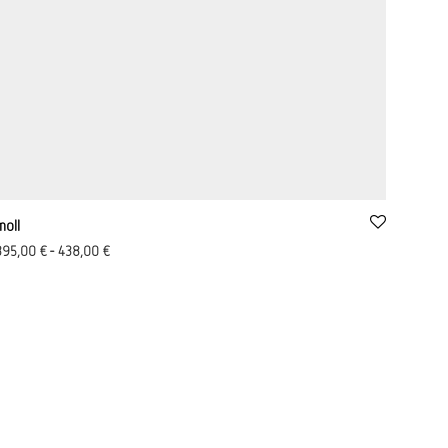
moll
395,00
€
-
438,00
€