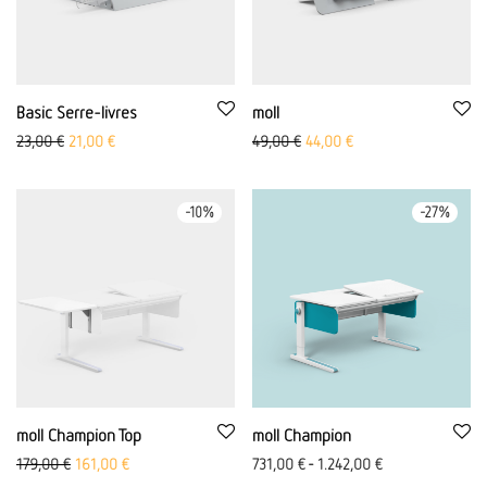
Basic Serre-livres
moll
Le prix initial était de : 23,00 €.
Le prix actuel est de 21,00 €.
Le prix initial était de : 49,00 
Le prix actuel est de 
23,00
€
21,00
€
49,00
€
44,00
€
-
10
%
-
27
%
moll Champion Top
moll Champion
Ursprünglicher Preis war: 179,00 €
Aktueller Preis ist: 161,00 €.
179,00
€
161,00
€
731,00
€
-
1.242,00
€