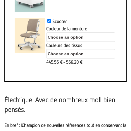
initial
ist:
était
422,75 €.
de
Scooter
:
Couleur de la monture
445,00
€.
Couleurs des tissus
445,55
€
-
566,20
€
Électrique. Avec de nombreux moll bien
pensés.
En bref : lChampion de nouvelles références tout en conservant la