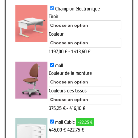
Champion électronique
Tiroir
Couleur
1.197,00
€
-
1.413,60
€
moll
Couleur de la monture
Couleurs des tissus
375,25
€
-
416,10
€
moll Cubic
-22,25 €
Le
Aktueller
445,00
€
422,75
€
prix
Preis