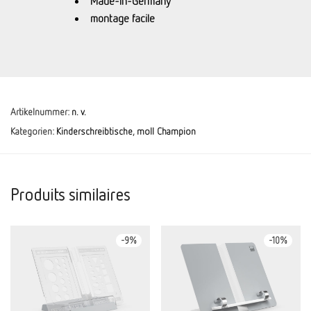
Made-in-Germany
montage facile
Artikelnummer:
n. v.
Kategorien:
Kinderschreibtische
,
moll Champion
Produits similaires
-
9
%
-
10
%