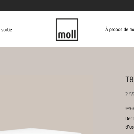
À propos de mo
 sortie
T8
2.5
livra
Déco
d'us