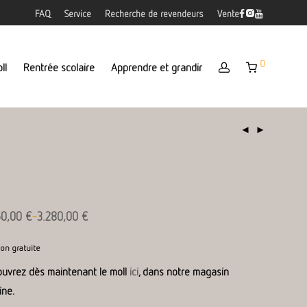
FAQ
Service
Recherche de revendeurs
Vente
0
ll
Rentrée scolaire
Apprendre et grandir
-
50,00
€
3.280,00
€
ison gratuite
uvrez dès maintenant le moll
ici
, dans notre magasin
ine.