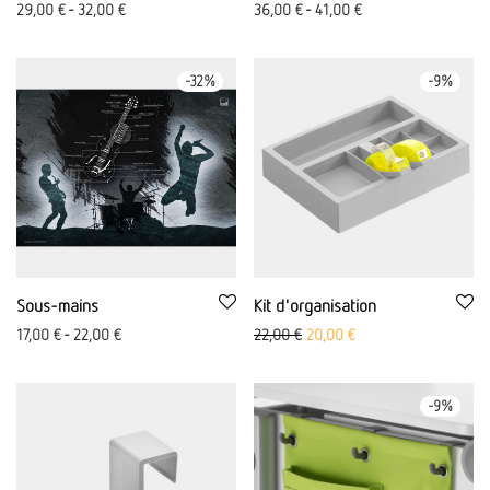
29,00
€
-
32,00
€
36,00
€
-
41,00
€
-
32
%
-
9
%
Sous-mains
Kit d'organisation
Le prix initial était de : 22,00 
Le prix actuel est de 
17,00
€
-
22,00
€
22,00
€
20,00
€
-
9
%