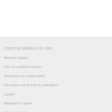
CONDITIONS GÉNÉRALES DE VENTE
Mentions légales
Frais et conditions d'envoi
Déclaration de confidentialité
Information sur le droit de rétractation
Contact
Reklamation starten