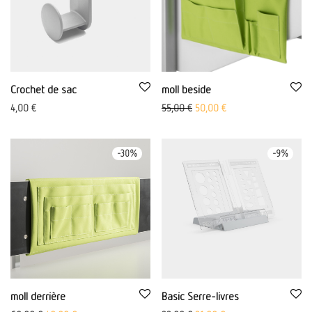
Crochet de sac
moll beside
Le prix initial était de : 55,00 
Le prix actuel est de 
4,00
€
55,00
€
50,00
€
-
30
%
-
9
%
moll derrière
Basic Serre-livres