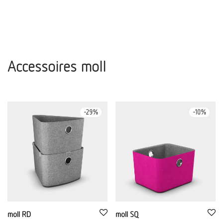
Accessoires moll
-
29
%
-
10
%
moll RD
moll SQ