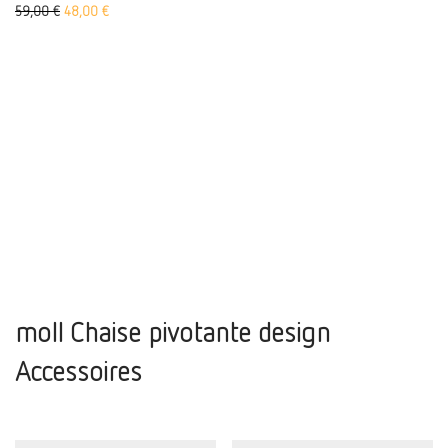
Le prix initial était de : 59,00 €.
Le prix actuel est de 48,00 €.
59,00
€
48,00
€
moll Chaise pivotante design
Accessoires