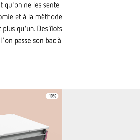
t qu'on ne les sente
onomie et à la méthode
t plus qu'un. Des îlots
 l'on passe son bac à
-
10
%