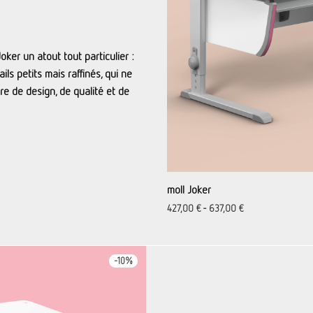
oker un atout tout particulier :
ails petits mais raffinés, qui ne
e de design, de qualité et de
moll Joker
427,00
€
-
637,00
€
-
10
%