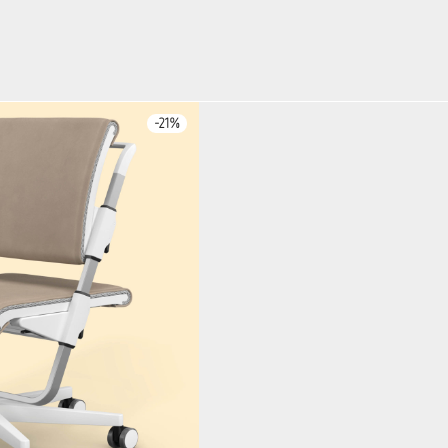
-
21
%