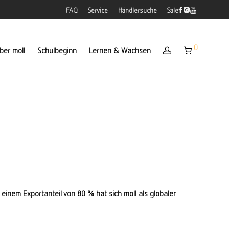
FAQ
Service
Händlersuche
Sale
0
ber moll
Schulbeginn
Lernen & Wachsen
t einem Exportanteil von 80 % hat sich moll als globaler