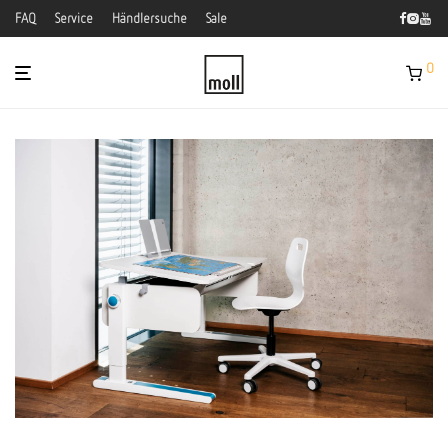
FAQ
Service
Händlersuche
Sale
0