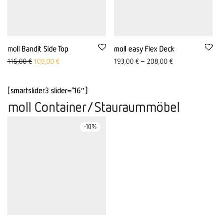
moll Bandit Side Top
moll easy Flex Deck
Ursprünglicher Preis war: 116,00 €
Aktueller Preis ist: 109,00 €.
116,00
€
109,00
€
193,00
€
–
208,00
€
[smartslider3 slider=”16″]
moll Container/Stauraummöbel
-
10
%