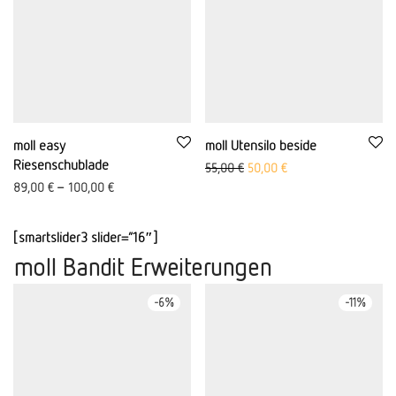
moll easy
moll Utensilo beside
Riesenschublade
Ursprünglicher Preis war: 55,
Aktueller Preis ist: 50
55,00
€
50,00
€
89,00
€
–
100,00
€
[smartslider3 slider=”16″]
moll Bandit Erweiterungen
-
6
%
-
11
%