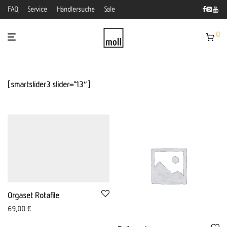
FAQ
Service
Händlersuche
Sale
0
[smartslider3 slider=”13″]
Orgaset Rotafile
69,00
€