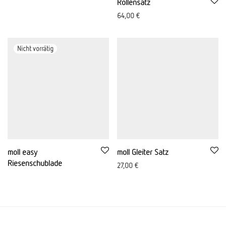
Rollensatz
64,00
€
moll easy
moll Gleiter Satz
Riesenschublade
27,00
€