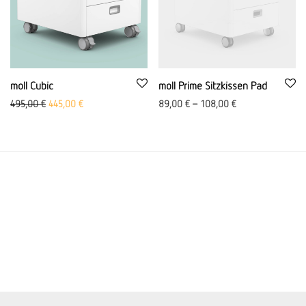
moll Cubic
moll Prime Sitzkissen Pad
Ursprünglicher Preis war: 495,00 €
Aktueller Preis ist: 445,00 €.
495,00
€
445,00
€
89,00
€
–
108,00
€