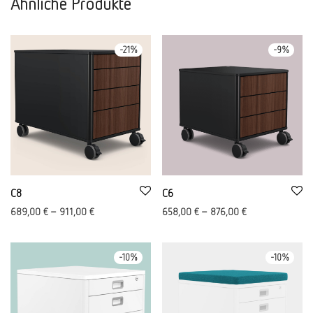
Ähnliche Produkte
-
21
%
-
9
%
C8
C6
689,00
€
–
911,00
€
658,00
€
–
876,00
€
-
10
%
-
10
%