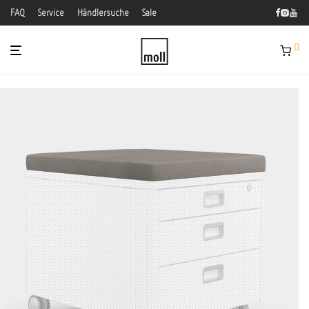
FAQ
Service
Händlersuche
Sale
0