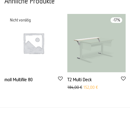
Ähnliche Produkte
-
17
%
moll Multifile 80
T2 Multi Deck
Ursprünglicher Preis war: 18
Aktueller Preis ist: 
184,00
€
152,00
€