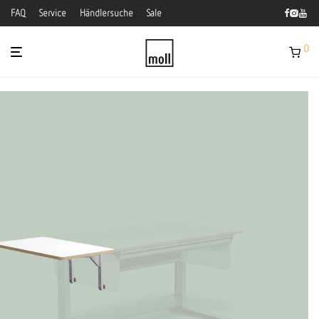
FAQ
Service
Händlersuche
Sale
0