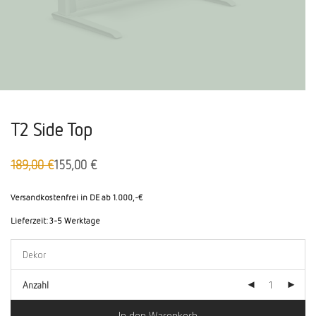
T2 Side Top
189,00
€
155,00
€
Ursprünglicher
Aktueller
Preis
Preis
war:
ist:
Versandkostenfrei in DE ab 1.000,-€
189,00 €
155,00 €.
Lieferzeit:
3-5 Werktage
Anzahl
In den Warenkorb