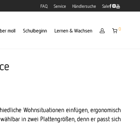
FAQ
Service
Händlersuche
Sale
0
ber moll
Schulbeginn
Lernen & Wachsen
ice
schiedliche Wohnsituationen einfügen, ergonomisch
 wählbar in zwei Plattengrößen, denn er passt sich