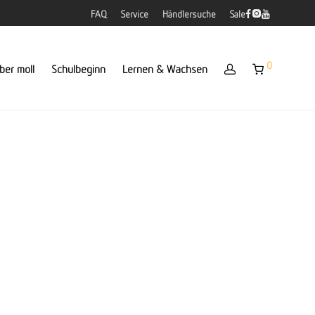
FAQ
Service
Händlersuche
Sale
0
ber moll
Schulbeginn
Lernen & Wachsen