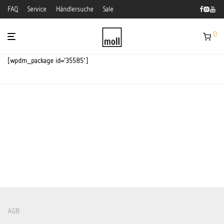
FAQ
Service
Händlersuche
Sale
0
[wpdm_package id=’35585′]
AGB