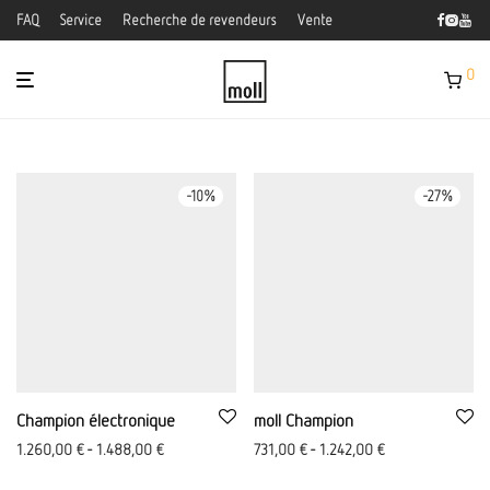
FAQ
Service
Recherche de revendeurs
Vente
0
-
10
%
-
27
%
Champion électronique
moll Champion
1.260,00
€
-
1.488,00
€
731,00
€
-
1.242,00
€