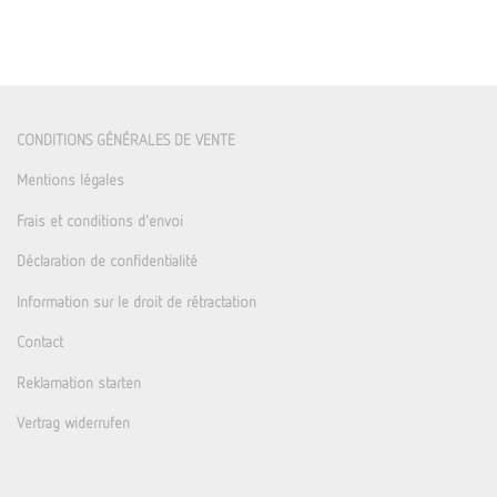
CONDITIONS GÉNÉRALES DE VENTE
Mentions légales
Frais et conditions d'envoi
Déclaration de confidentialité
Information sur le droit de rétractation
Contact
Reklamation starten
Vertrag widerrufen