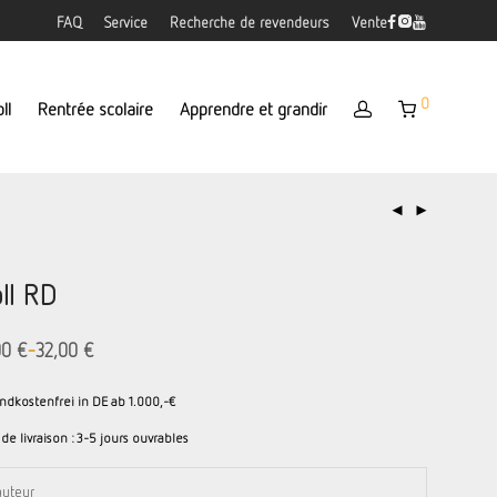
FAQ
Service
Recherche de revendeurs
Vente
0
ll
Rentrée scolaire
Apprendre et grandir
ll RD
-
00
€
32,00
€
ndkostenfrei in DE ab 1.000,-€
 de livraison :
3-5 jours ouvrables