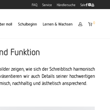
FAQ
Service
Händlersuche
Sale
0
ber moll
Schulbeginn
Lernen & Wachsen
und Funktion
ilder zeigen, wie sich der Schreibtisch harmonisch
räsentieren wir auch Details seiner hochwertigen
omisch, nachhaltig und ästhetisch ansprechend.