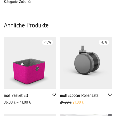
Kategorie:
Zubehör
Ähnliche Produkte
-
10
%
-
13
%
moll Basket SQ
moll Scooter Rollensatz
Ursprünglicher Preis war: 24,
Aktueller Preis ist: 21,
36,00
€
–
41,00
€
24,00
€
21,00
€