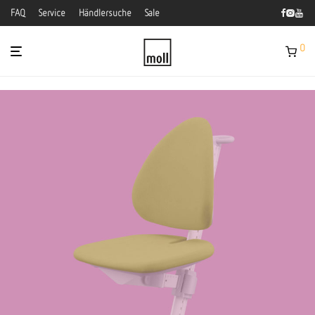
FAQ
Service
Händlersuche
Sale
0