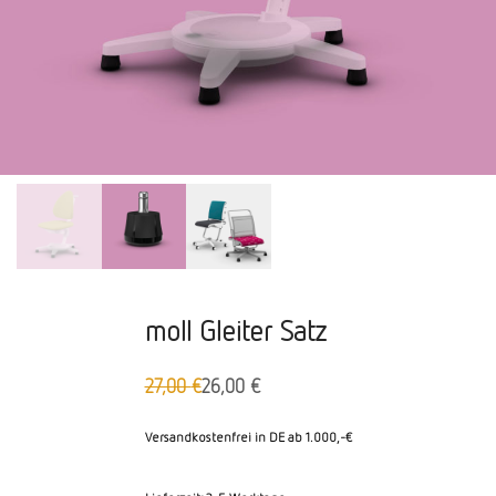
moll Gleiter Satz
27,00
€
26,00
€
Ursprünglicher
Aktueller
Preis
Preis
war:
ist:
Versandkostenfrei in DE ab 1.000,-€
27,00 €
26,00 €.