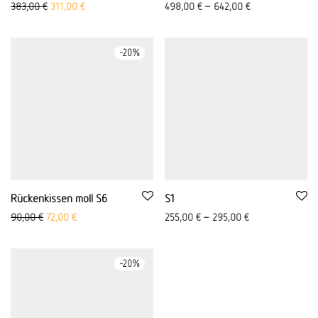
Ursprünglicher Preis war: 383,00 €
Aktueller Preis ist: 311,00 €.
383,00
€
311,00
€
498,00
€
–
642,00
€
-
20
%
Rückenkissen moll S6
S1
Ursprünglicher Preis war: 90,00 €
Aktueller Preis ist: 72,00 €.
90,00
€
72,00
€
255,00
€
–
295,00
€
-
20
%