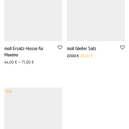
moll Ersatz-Husse für
moll Gleiter Satz
Maximo
Ursprünglicher Preis war: 27,0
Aktueller Preis ist: 26
27,00
€
26,00
€
44,00
€
–
71,00
€
-
9
%