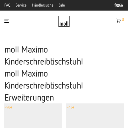
FAQ
Service
Händlersuche
Sale
0
moll Maximo
Kinderschreibtischstuhl
moll Maximo
Kinderschreibtischstuhl
Erweiterungen
-
9
%
-
4
%