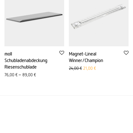
moll
Magnet-Lineal
Schubladenabdeckung
Winner/Champion
Riesenschublade
Ursprünglicher Preis war: 24,
Aktueller Preis ist: 21,
24,00
€
21,00
€
76,00
€
–
89,00
€