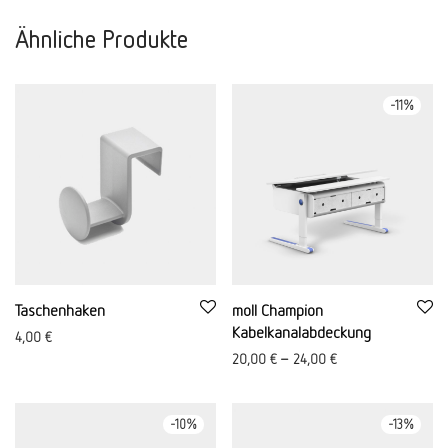
Ähnliche Produkte
-
11
%
Taschenhaken
moll Champion
Kabelkanalabdeckung
4,00
€
20,00
€
–
24,00
€
-
10
%
-
13
%