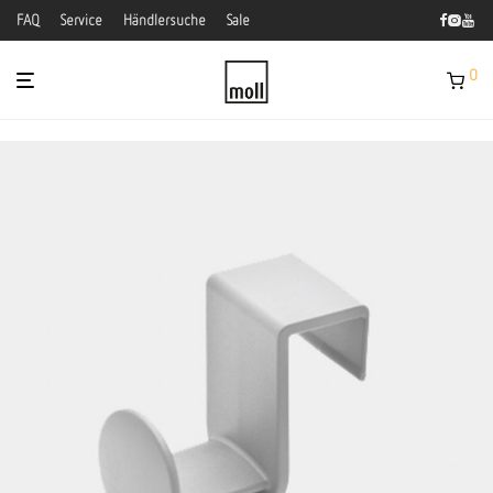
FAQ
Service
Händlersuche
Sale
0