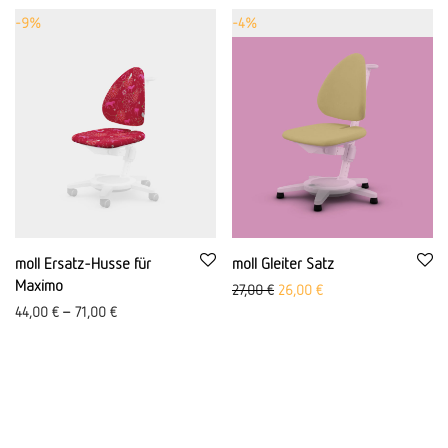
-
9
%
-
4
%
moll Ersatz-Husse für
moll Gleiter Satz
Maximo
Ursprünglicher Preis war: 27,0
Aktueller Preis ist: 26
27,00
€
26,00
€
44,00
€
–
71,00
€