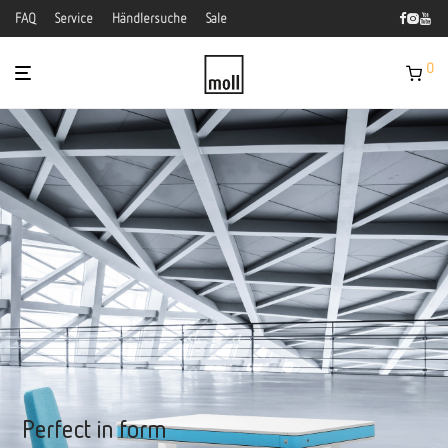
FAQ
Service
Händlersuche
Sale
0
Perfect in form