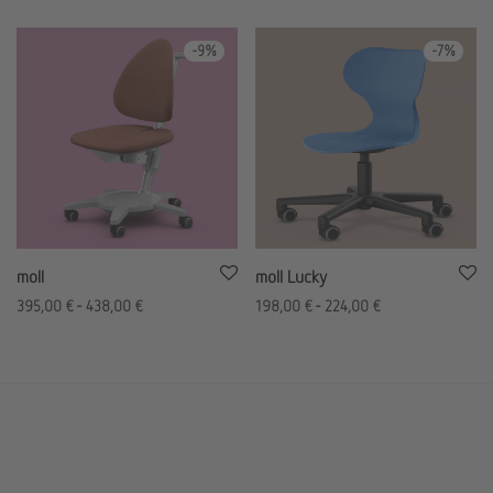
-
9
%
-
7
%
moll
moll Lucky
395,00
€
-
438,00
€
198,00
€
-
224,00
€