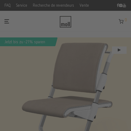
FAQ
Service
Recherche de revendeurs
Vente
0
Jetzt bis zu
-
21
%
sparen