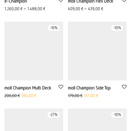
e-Champion
moll Champion Flex Deck
1.260,00
€
–
1.488,00
€
409,00
€
–
439,00
€
-
10
%
-
10
%
moll Champion Multi Deck
moll Champion Side Top
Ursprünglicher Preis war: 200,00 €
Aktueller Preis ist: 180,00 €.
Ursprünglicher Preis war: 17
Aktueller Preis ist: 
200,00
€
180,00
€
179,00
€
161,00
€
-
27
%
-
10
%