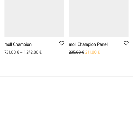
moll Champion
moll Champion Panel
Ursprünglicher Preis war: 23
Aktueller Preis ist: 
731,00
€
–
1.242,00
€
235,00
€
211,00
€