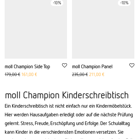
-
10
%
-
10
%
moll Champion Side Top
moll Champion Panel
Ursprünglicher Preis war: 179,00 €
Aktueller Preis ist: 161,00 €.
Ursprünglicher Preis war: 23
Aktueller Preis ist: 
179,00
€
161,00
€
235,00
€
211,00
€
moll Champion Kinderschreibtisch
Ein Kinderschreibtisch ist nicht einfach nur ein Kindermöbelstück.
Hier werden Hausaufgaben erledigt oder auf die nächste Prüfung
gelernt. Stress, Freude, Erschöpfung und Erfolge. Der Schulalltag
kann Kinder in die verschiedensten Emotionen versetzen. Sie