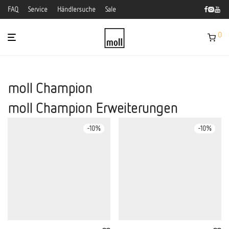
FAQ
Service
Händlersuche
Sale
0
moll Champion
moll Champion Erweiterungen
-
10
%
-
10
%