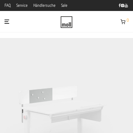
FAQ
Service
Händlersuche
Sale
0