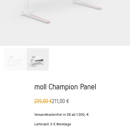
moll Champion Panel
235,00
€
211,00
€
Ursprünglicher
Aktueller
Preis
Preis
war:
ist:
Versandkostenfrei in DE ab 1.000,-€
235,00 €
211,00 €.
Lieferzeit:
3-5 Werktage