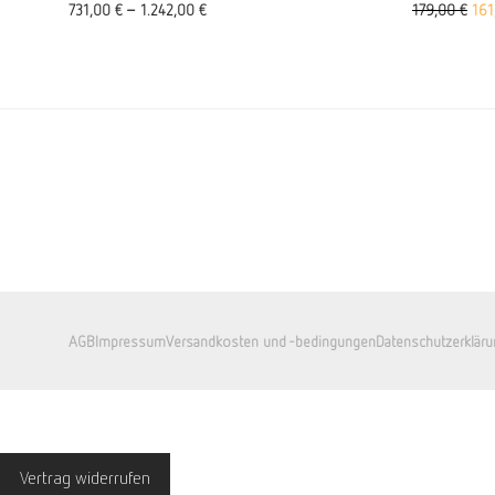
Urs
731,00
€
–
1.242,00
€
179,00
€
16
AGB
Impressum
Versandkosten und -bedingungen
Datenschutzerkläru
Vertrag widerrufen