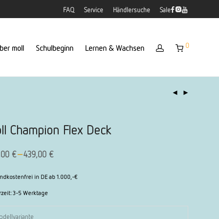
FAQ
Service
Händlersuche
Sale
0
ber moll
Schulbeginn
Lernen & Wachsen
ll Champion Flex Deck
–
,00
€
439,00
€
ndkostenfrei in DE ab 1.000,-€
rzeit:
3-5 Werktage