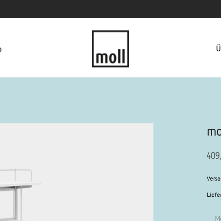
Ü
p
mo
409
Versa
Liefe