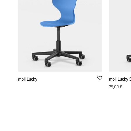
moll Lucky
moll Lucky 
25,00
€