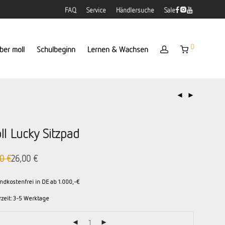
FAQ
Service
Händlersuche
Sale
0
ber moll
Schulbeginn
Lernen & Wachsen
ll Lucky Sitzpad
00
€
26,00
€
prünglicher
ueller
is
is
:
ndkostenfrei in DE ab 1.000,-€
00 €
00 €.
rzeit:
3-5 Werktage