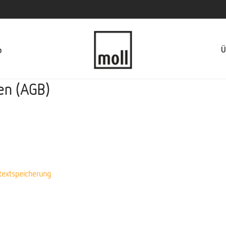
Ü
p
en (AGB)
textspeicherung