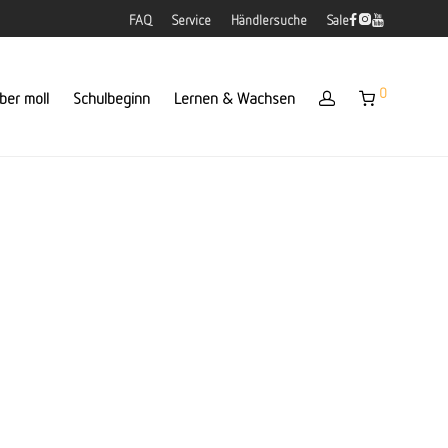
FAQ
Service
Händlersuche
Sale
0
ber moll
Schulbeginn
Lernen & Wachsen