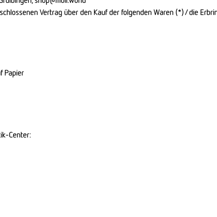
Gruibingen,
shop@moll.world
eschlossenen Vertrag über den Kauf der folgenden Waren (*) / die Erbri
f Papier
ik-Center: