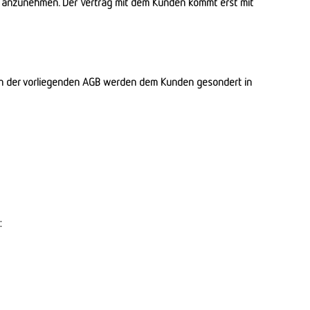
g anzunehmen. Der Vertrag mit dem Kunden kommt erst mit
ich der vorliegenden AGB werden dem Kunden gesondert in
: